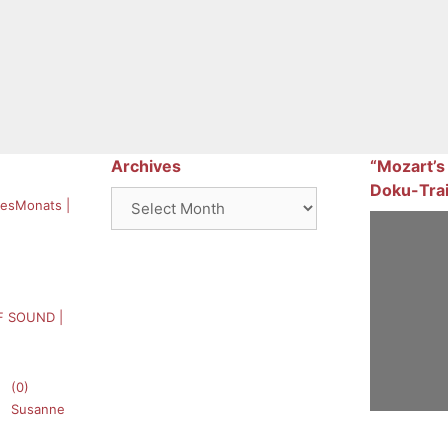
Archives
“Mozart’s
Doku-Trai
Archives
esMonats |
F SOUND |
(0)
Susanne