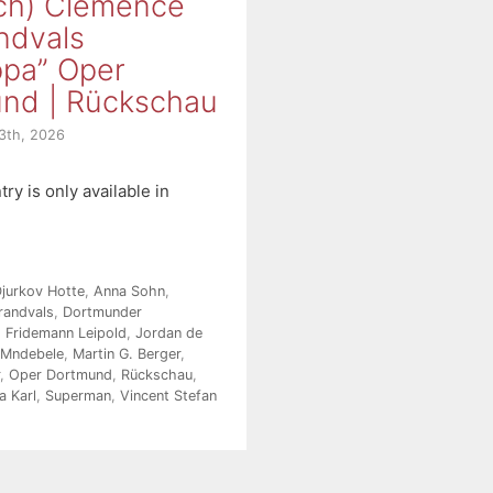
ch) Clémence
ndvals
pa” Oper
nd | Rückschau
3th, 2026
try is only available in
jurkov Hotte
,
Anna Sohn
,
randvals
,
Dortmunder
,
Fridemann Leipold
,
Jordan de
 Mndebele
,
Martin G. Berger
,
,
Oper Dortmund
,
Rückschau
,
a Karl
,
Superman
,
Vincent Stefan