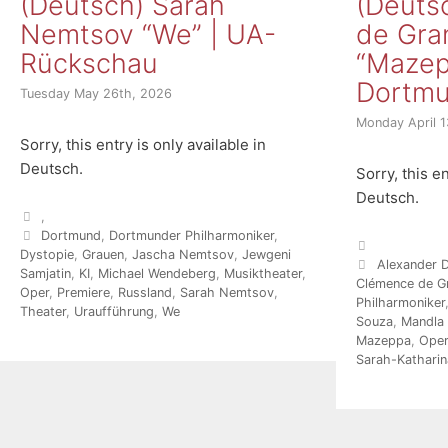
(Deutsch) Sarah
(Deuts
Nemtsov “We” | UA-
de Gra
Rückschau
“Mazep
Dortmu
Tuesday May 26th, 2026
Monday April 1
Sorry, this entry is only available in
Deutsch.
Sorry, this en
Deutsch.
Categories
,
Tags
Dortmund
,
Dortmunder Philharmoniker
,
Categories
Dystopie
,
Grauen
,
Jascha Nemtsov
,
Jewgeni
Tags
Alexander D
Samjatin
,
KI
,
Michael Wendeberg
,
Musiktheater
,
Clémence de G
Oper
,
Premiere
,
Russland
,
Sarah Nemtsov
,
Philharmoniker
Theater
,
Uraufführung
,
We
Souza
,
Mandla
Mazeppa
,
Oper
Sarah-Katharin