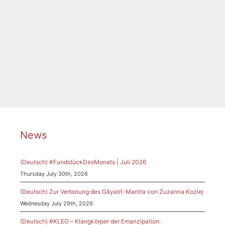
Sorry, this entry is only available in Deutsch.
Tags
Cécile Chaminade
,
Fanny Hensel
,
Florence Price
,
Gladbeck
,
Komponistinnen
,
Mél Bonis
,
Orchester
,
Sinfonie
News
(Deutsch) #FundstückDesMonats | Juli 2026
Thursday July 30th, 2026
(Deutsch) Zur Vertonung des Gāyatrī-Mantra von Zuzanna Koziej
Wednesday July 29th, 2026
(Deutsch) #KLEO – Klangkörper der Emanzipation: