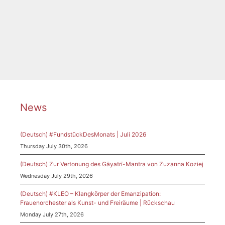
Frauenorchesterprojekt
,
Fundstück
,
Fundstück des
Monats
,
Gudrin Schnellbacher
,
Sinfonie
,
VivaVoce
News
(Deutsch) #FundstückDesMonats | Juli 2026
Thursday July 30th, 2026
(Deutsch) Zur Vertonung des Gāyatrī-Mantra von Zuzanna Koziej
Wednesday July 29th, 2026
(Deutsch) #KLEO – Klangkörper der Emanzipation:
Frauenorchester als Kunst- und Freiräume | Rückschau
Monday July 27th, 2026