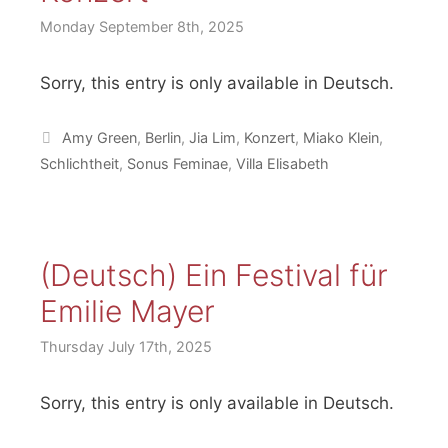
Monday September 8th, 2025
Sorry, this entry is only available in Deutsch.
Tags
Amy Green
,
Berlin
,
Jia Lim
,
Konzert
,
Miako Klein
,
Schlichtheit
,
Sonus Feminae
,
Villa Elisabeth
(Deutsch) Ein Festival für
Emilie Mayer
Thursday July 17th, 2025
Sorry, this entry is only available in Deutsch.
Notice
There are no upcoming events.