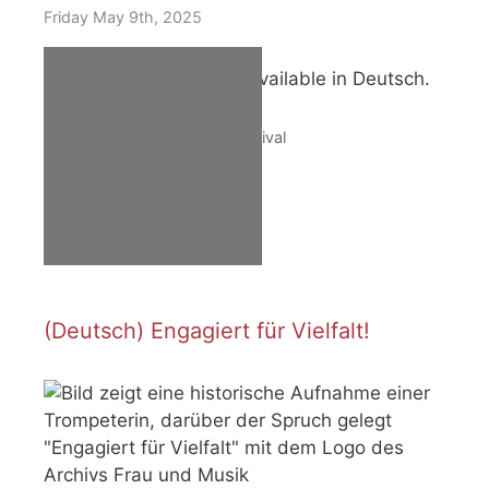
Friday May 9th, 2025
Sorry, this entry is only available in Deutsch.
Tags
Berlin
,
Burning Issues
,
Festival
(Deutsch) Engagiert für Vielfalt!