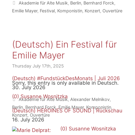
Tags
Akademie für Alte Musik
,
Berlin
,
Bernhard Forck
,
Emilie Mayer
,
Festival
,
Komponistin
,
Konzert
,
Ouvertüre
(Deutsch) So können Sie uns helfen!
(Deutsch) Ein Festival für
Emilie Mayer
Recent Posts
Thursday July 17th, 2025
(Deutsch) #FundstückDesMonats | Juli 2026
Sorry, this entry is only available in Deutsch.
30. July 2026
(0)
Susanne Wosnitzka
Tags
Akademie für Alte Musik
,
Alexander Melnikov
,
Berlin
,
Bernhard Forck
,
Emilie Mayer
,
Komponistin
,
(Deutsch) HEROINES OF SOUND | Rückschau
Konzert
,
Ouvertüre
16. July 2026
(0)
Susanne Wosnitzka