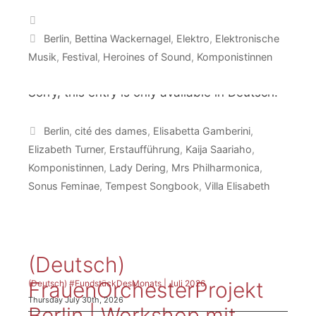
Judith Shakespeare | Dt.
Categories
Erstaufführung
Tags
Berlin
,
Bettina Wackernagel
,
Elektro
,
Elektronische
Thursday April 9th, 2026
Musik
,
Festival
,
Heroines of Sound
,
Komponistinnen
Sorry, this entry is only available in Deutsch.
Tags
Berlin
,
cité des dames
,
Elisabetta Gamberini
,
Elizabeth Turner
,
Erstaufführung
,
Kaija Saariaho
,
Page
Page
Page
1
2
…
6
Next
→
Komponistinnen
,
Lady Dering
,
Mrs Philharmonica
,
Sonus Feminae
,
Tempest Songbook
,
Villa Elisabeth
News
(Deutsch)
FrauenOrchesterProjekt
(Deutsch) #FundstückDesMonats | Juli 2026
Thursday July 30th, 2026
Berlin | Workshop mit