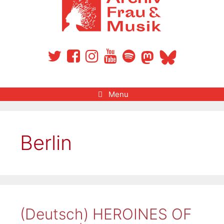
Menu
Berlin
(Deutsch) HEROINES OF
(Deutsch) Searching for