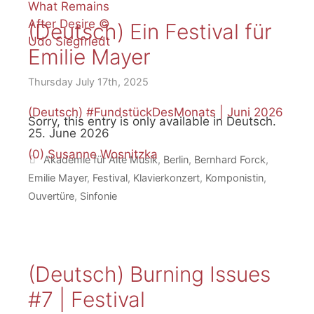
(Deutsch) Ein Festival für
Emilie Mayer
Thursday July 17th, 2025
(Deutsch) #FundstückDesMonats | Juni 2026
Sorry, this entry is only available in Deutsch.
25. June 2026
(0)
Susanne Wosnitzka
Tags
Akademie für Alte Musik
,
Berlin
,
Bernhard Forck
,
Emilie Mayer
,
Festival
,
Klavierkonzert
,
Komponistin
,
Ouvertüre
,
Sinfonie
Archives
Archives
(Deutsch) Burning Issues
#7 | Festival
“Mozart’s Sister” (2024), Doku-Trailer