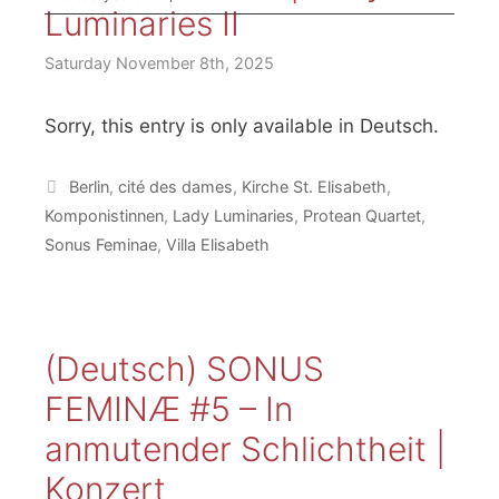
Luminaries II
Saturday November 8th, 2025
Sorry, this entry is only available in Deutsch.
Donate
Tags
Berlin
,
cité des dames
,
Kirche St. Elisabeth
,
Komponistinnen
,
Lady Luminaries
,
Protean Quartet
,
Sonus Feminae
,
Villa Elisabeth
Bevorstehende Veranstaltungen
(Deutsch) SONUS
FEMINÆ #5 – In
anmutender Schlichtheit |
Konzert