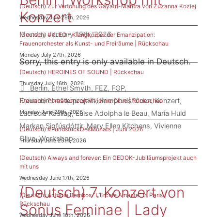
(Deutsch) Zur Vertonung des Gāyatrī-Mantra von Zuzanna Koziej
Konzert
Wednesday July 29th, 2026
Monday January 19th, 2026
(Deutsch) #KLEO – Klangkörper der Emanzipation:
Frauenorchester als Kunst- und Freiräume | Rückschau
Monday July 27th, 2026
Sorry, this entry is only available in Deutsch.
(Deutsch) HEROINES OF SOUND | Rückschau
Thursday July 16th, 2026
Tags
Berlin
,
Ethel Smyth
,
FEZ
,
FOP
,
Frauenorchesterprojekt
,
Komponistinnen
,
Konzert
,
(Deutsch) Porträtkonzert Vivienne Olive | Rückschau
Monday June 29th, 2026
Lucrecia Kasilag
,
Luise Adolpha le Beau
,
María Huld
Markan Sigfúsdóttir
,
Mary Ellen Kitchens
,
Vivienne
(Deutsch) #FundstückDesMonats | Juni 2026
Olive
,
Workshop
Thursday June 25th, 2026
(Deutsch) Always and forever: Ein GEDOK-Jubiläumsprojekt auch
mit uns
Wednesday June 17th, 2026
(Deutsch) 7. Konzert von
(Deutsch) Antonia Bembos “L’Ercole Amante” in Paris |
Rückschau
Sonus Feminae | Lady
Wednesday June 10th, 2026