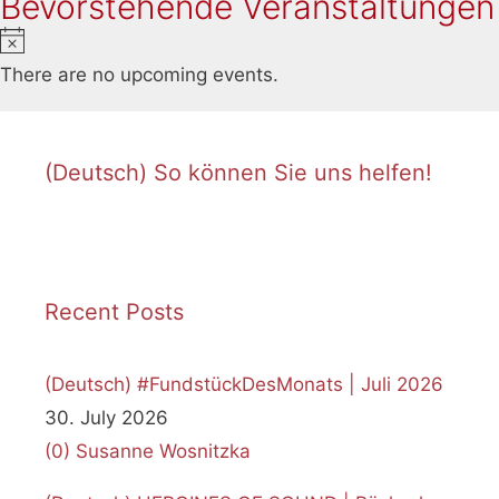
Bevorstehende Veranstaltungen
N
o
There are no upcoming events.
t
i
c
(Deutsch) So können Sie uns helfen!
e
Recent Posts
(Deutsch) #FundstückDesMonats | Juli 2026
30. July 2026
(0)
Susanne Wosnitzka