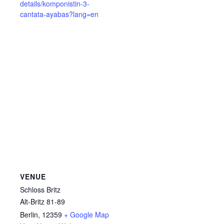
details/komponistin-3-
cantata-ayabas?lang=en
VENUE
Schloss Britz
Alt-Britz 81-89
Berlin
,
12359
+ Google Map