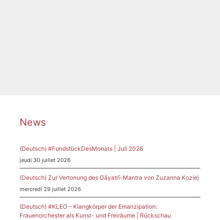
Étiquettes
Alexander Strauch
,
Andréa Huguenin Botelho
,
Anna-Maria Bogner
,
Autumn Rainbow
,
Himmelfahrtskirche
,
Konzert
,
Mary Ellen Kitchens
,
München
,
Rainbow Sound Orchestra
,
Sendling
News
(Deutsch) #FundstückDesMonats | Juli 2026
jeudi 30 juillet 2026
(Deutsch) Zur Vertonung des Gāyatrī-Mantra von Zuzanna Koziej
mercredi 29 juillet 2026
(Deutsch) #KLEO – Klangkörper der Emanzipation:
Frauenorchester als Kunst- und Freiräume | Rückschau