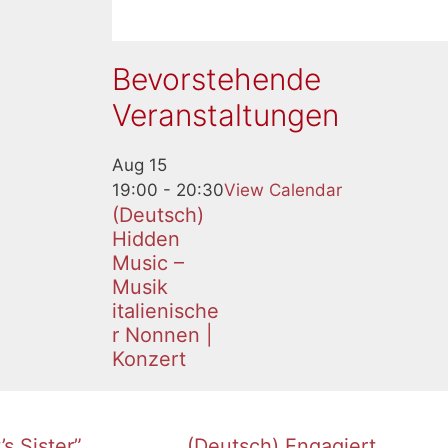
Bevorstehende
Veranstaltungen
Aug
15
19:00
-
20:30
View Calendar
(Deutsch)
Hidden
Music –
Musik
italienische
r Nonnen |
Konzert
s Sister”
(Deutsch) Engagiert