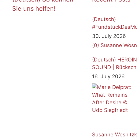
Sie uns helfen!
(Deutsch)
#FundstückDesMo
Juli 2026
30. July 2026
(0)
Susanne Wosn
(Deutsch) HEROI
SOUND | Rücksch
16. July 2026
Susanne Wosnitz