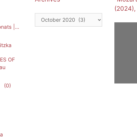
(2024),
Archives
nats |
itzka
NES OF
au
(0)
ka