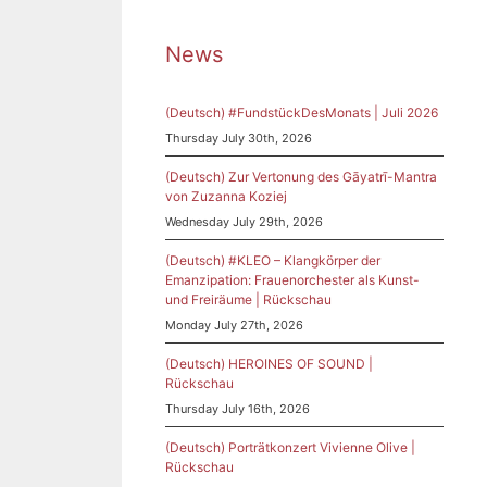
News
(Deutsch) #FundstückDesMonats | Juli 2026
Thursday July 30th, 2026
(Deutsch) Zur Vertonung des Gāyatrī-Mantra
von Zuzanna Koziej
Wednesday July 29th, 2026
(Deutsch) #KLEO – Klangkörper der
Emanzipation: Frauenorchester als Kunst-
und Freiräume | Rückschau
|
Monday July 27th, 2026
er
(Deutsch) HEROINES OF SOUND |
Rückschau
Thursday July 16th, 2026
(Deutsch) Porträtkonzert Vivienne Olive |
Rückschau