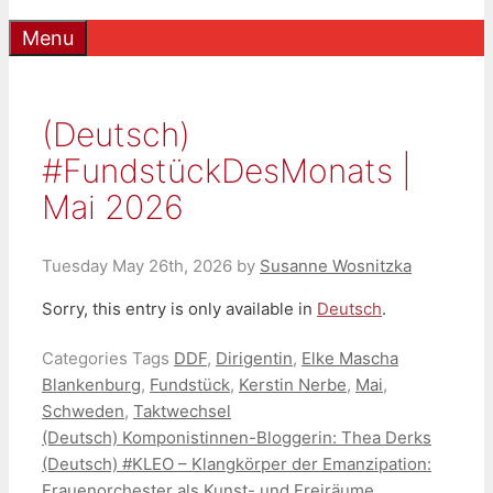
Menu
(Deutsch)
#FundstückDesMonats |
Mai 2026
Tuesday May 26th, 2026
by
Susanne Wosnitzka
Sorry, this entry is only available in
Deutsch
.
Categories
Tags
DDF
,
Dirigentin
,
Elke Mascha
Blankenburg
,
Fundstück
,
Kerstin Nerbe
,
Mai
,
Schweden
,
Taktwechsel
(Deutsch) Komponistinnen-Bloggerin: Thea Derks
(Deutsch) #KLEO – Klangkörper der Emanzipation:
Frauenorchester als Kunst- und Freiräume