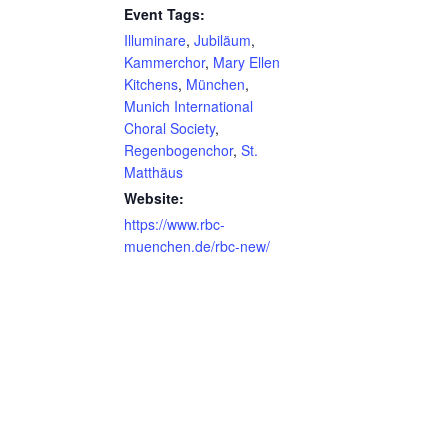
Event Tags:
Illuminare
,
Jubiläum
,
Kammerchor
,
Mary Ellen
Kitchens
,
München
,
Munich International
Choral Society
,
Regenbogenchor
,
St.
Matthäus
Website:
https://www.rbc-
muenchen.de/rbc-new/