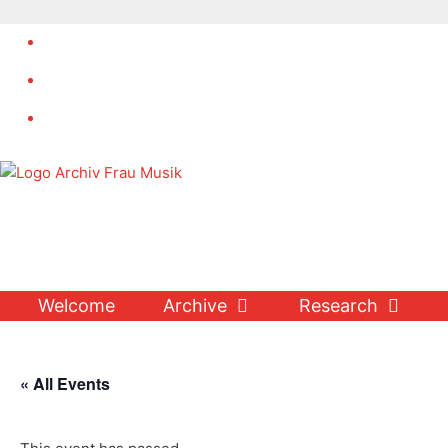
Skip
to
content
Welcome
Archive
Research
« All Events