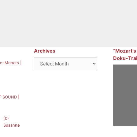
Archives
“Mozart’s
Doku-Trai
Archives
esMonats |
F SOUND |
(0)
Susanne