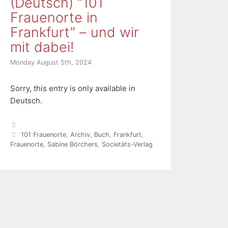
(Deutsch) “101
Frauenorte in
Frankfurt” – und wir
mit dabei!
Monday August 5th, 2024
Sorry, this entry is only available in
Deutsch.
Categories
Tags
101 Frauenorte
,
Archiv
,
Buch
,
Frankfurt
,
Frauenorte
,
Sabine Börchers
,
Societäts-Verlag