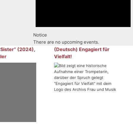
Notice
There are no upcoming events.
 Sister” (2024),
(Deutsch) Engagiert für
ler
Vielfalt!