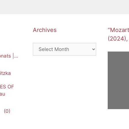
Archives
“Mozart’
(2024),
Archives
nats |
itzka
NES OF
au
(0)