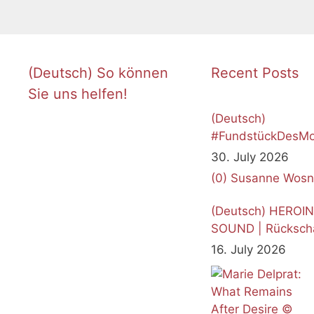
(Deutsch) So können
Recent Posts
Sie uns helfen!
(Deutsch)
#FundstückDesMo
Juli 2026
30. July 2026
(0)
Susanne Wosn
(Deutsch) HEROI
SOUND | Rücksch
16. July 2026