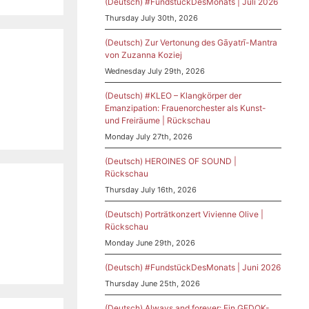
(Deutsch) #FundstückDesMonats | Juli 2026
Thursday July 30th, 2026
(Deutsch) Zur Vertonung des Gāyatrī-Mantra
von Zuzanna Koziej
Wednesday July 29th, 2026
(Deutsch) #KLEO – Klangkörper der
Emanzipation: Frauenorchester als Kunst-
und Freiräume | Rückschau
Monday July 27th, 2026
(Deutsch) HEROINES OF SOUND |
Rückschau
Thursday July 16th, 2026
(Deutsch) Porträtkonzert Vivienne Olive |
Rückschau
Monday June 29th, 2026
(Deutsch) #FundstückDesMonats | Juni 2026
Thursday June 25th, 2026
(Deutsch) Always and forever: Ein GEDOK-