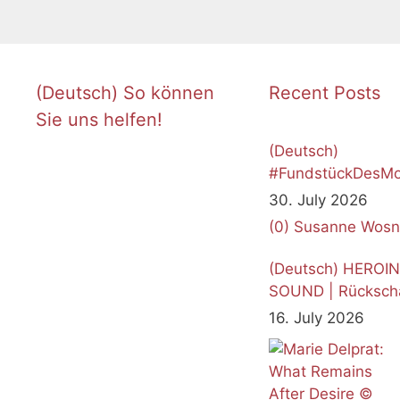
(Deutsch) So können
Recent Posts
Sie uns helfen!
(Deutsch)
#FundstückDesMo
Juli 2026
30. July 2026
(0)
Susanne Wosn
(Deutsch) HEROI
SOUND | Rücksch
16. July 2026