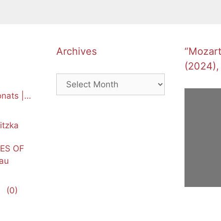
Archives
“Mozart’
(2024),
Archives
nats |
itzka
NES OF
au
(0)