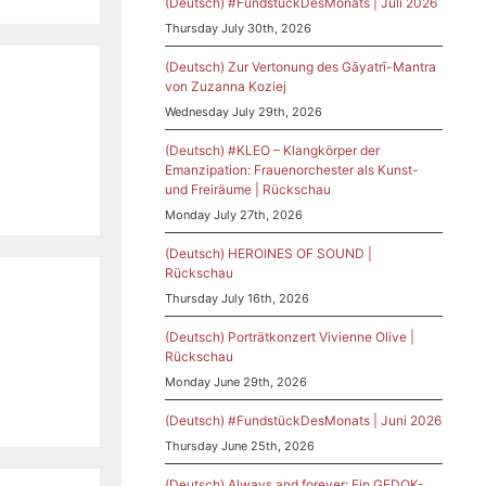
(Deutsch) #FundstückDesMonats | Juli 2026
Thursday July 30th, 2026
(Deutsch) Zur Vertonung des Gāyatrī-Mantra
von Zuzanna Koziej
Wednesday July 29th, 2026
(Deutsch) #KLEO – Klangkörper der
Emanzipation: Frauenorchester als Kunst-
und Freiräume | Rückschau
Monday July 27th, 2026
(Deutsch) HEROINES OF SOUND |
Rückschau
Thursday July 16th, 2026
(Deutsch) Porträtkonzert Vivienne Olive |
Rückschau
Monday June 29th, 2026
(Deutsch) #FundstückDesMonats | Juni 2026
Thursday June 25th, 2026
(Deutsch) Always and forever: Ein GEDOK-