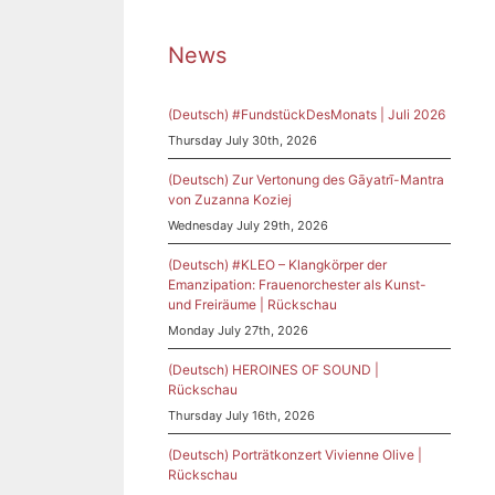
News
(Deutsch) #FundstückDesMonats | Juli 2026
Thursday July 30th, 2026
(Deutsch) Zur Vertonung des Gāyatrī-Mantra
von Zuzanna Koziej
örte
Wednesday July 29th, 2026
|
(Deutsch) #KLEO – Klangkörper der
Emanzipation: Frauenorchester als Kunst-
mit
und Freiräume | Rückschau
Monday July 27th, 2026
(Deutsch) HEROINES OF SOUND |
Rückschau
Thursday July 16th, 2026
ble in
(Deutsch) Porträtkonzert Vivienne Olive |
Rückschau