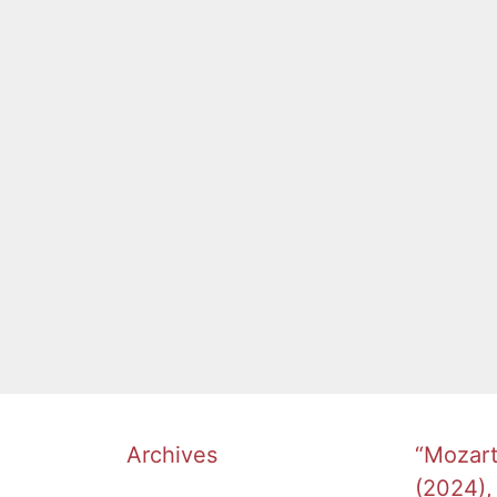
l 23rd, 2023
s entry is only
 in Deutsch.
ies
milie Mayer
,
Ethel Smyth
,
sephine Lang
,
nnen
,
Liedwettbewerb
,
ha le Beau
,
Tübingen
,
b
Archives
“Mozart’
(2024),