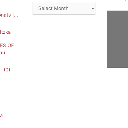
Archives
nats |
itzka
NES OF
au
(0)
ka