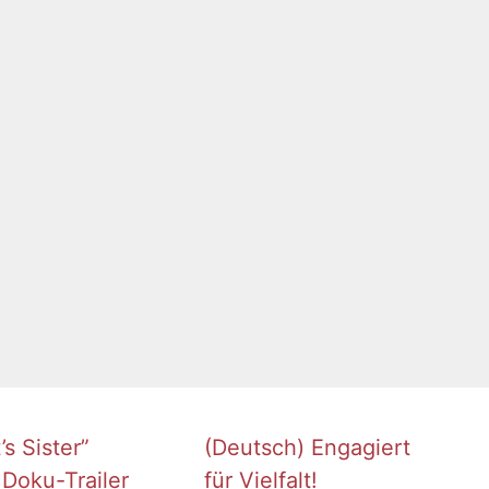
s Sister”
(Deutsch) Engagiert
 Doku-Trailer
für Vielfalt!