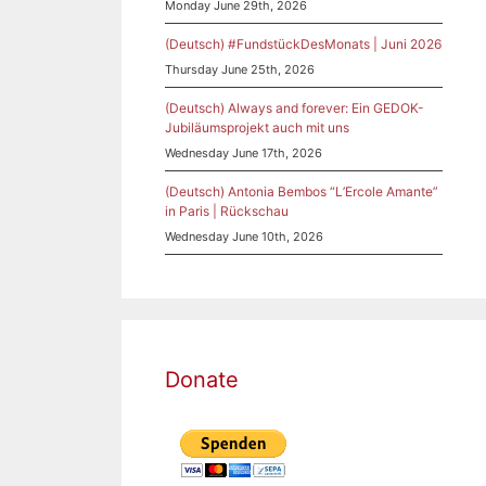
Monday June 29th, 2026
ann
,
(Deutsch) #FundstückDesMonats | Juni 2026
ble
Thursday June 25th, 2026
orjeva
,
(Deutsch) Always and forever: Ein GEDOK-
lpha le
Jubiläumsprojekt auch mit uns
inski
,
Wednesday June 17th, 2026
(Deutsch) Antonia Bembos “L’Ercole Amante”
in Paris | Rückschau
Wednesday June 10th, 2026
örte
|
Donate