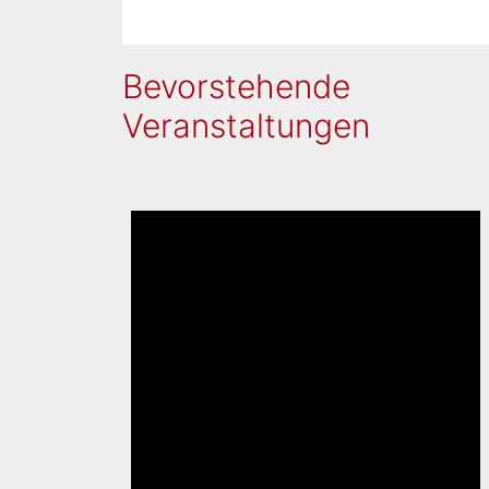
eghy
,
Bevorstehende
Veranstaltungen
,