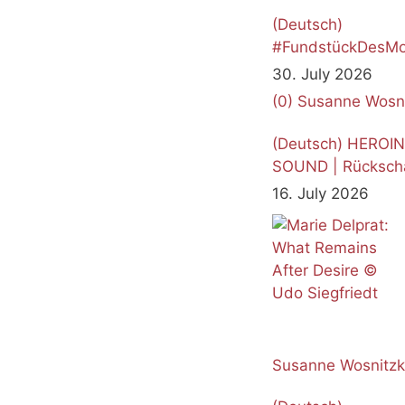
(Deutsch)
#FundstückDesMo
Juli 2026
30. July 2026
(0)
Susanne Wosn
(Deutsch) HEROI
SOUND | Rücksch
16. July 2026
Susanne Wosnitz