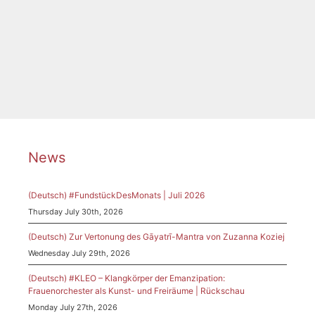
Tags
2023
,
Emilie Mayer
,
Ethel Smyth
,
Festival
,
Josephine Lang
,
Komponistinnen
,
Liedwettbewerb
,
Luise Adolpha le Beau
,
Tübingen
,
Wettbewerb
News
(Deutsch) #FundstückDesMonats | Juli 2026
Thursday July 30th, 2026
(Deutsch) Zur Vertonung des Gāyatrī-Mantra von Zuzanna Koziej
Wednesday July 29th, 2026
(Deutsch) #KLEO – Klangkörper der Emanzipation:
Frauenorchester als Kunst- und Freiräume | Rückschau
Monday July 27th, 2026