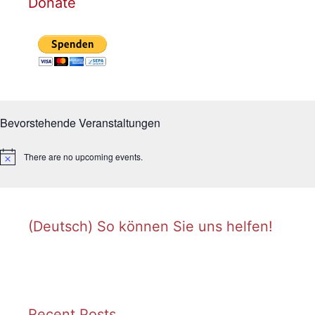
Donate
Bevorstehende Veranstaltungen
There are no upcoming events.
N
o
t
i
c
e
(Deutsch) So können Sie uns helfen!
Recent Posts