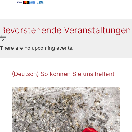
Bevorstehende Veranstaltungen
N
o
There are no upcoming events.
t
i
c
(Deutsch) So können Sie uns helfen!
e