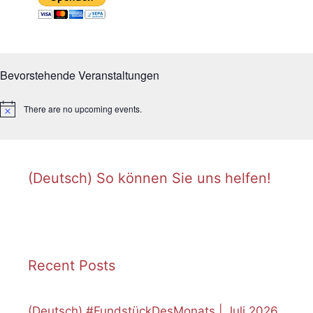
Bevorstehende Veranstaltungen
There are no upcoming events.
Notice
(Deutsch) So können Sie uns helfen!
Recent Posts
(Deutsch) #FundstückDesMonats | Juli 2026