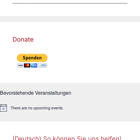
Donate
Bevorstehende Veranstaltungen
There are no upcoming events.
Notice
(Deutsch) So können Sie uns helfen!