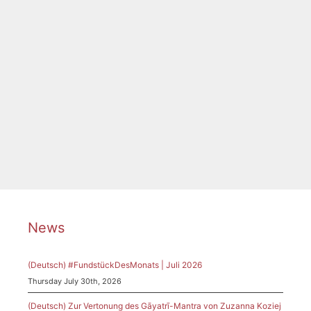
Sorry, this entry is only available in Deutsch.
Categories
Tags
Chor
,
Fair warning
,
Frauenchor
,
Frauentag
,
Hilbrig
,
Kammerchor
,
Klavier
,
Komponistinnen
,
Konzert
,
Marburg
,
Meinardus
,
Weltfrauentag
News
(Deutsch) #FundstückDesMonats | Juli 2026
Thursday July 30th, 2026
(Deutsch) Zur Vertonung des Gāyatrī-Mantra von Zuzanna Koziej