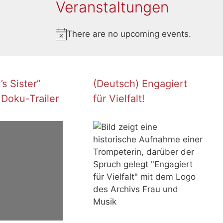
Veranstaltungen
There are no upcoming events.
N
o
t
i
s Sister”
(Deutsch) Engagiert
c
 Doku-Trailer
für Vielfalt!
e