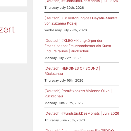
(Deutsch) #FundstückDesMonats | Juli 2026
Thursday July 30th, 2026
(Deutsch) Zur Vertonung des Gāyatrī-Mantra
von Zuzanna Koziej
zert
Wednesday July 29th, 2026
(Deutsch) #KLEO – Klangkörper der
Emanzipation: Frauenorchester als Kunst-
und Freiräume | Rückschau
Monday July 27th, 2026
(Deutsch) HEROINES OF SOUND |
Rückschau
Thursday July 16th, 2026
(Deutsch) Porträtkonzert Vivienne Olive |
Rückschau
Monday June 29th, 2026
(Deutsch) #FundstückDesMonats | Juni 2026
Thursday June 25th, 2026
(Deutsch) Always and forever: Ein GEDOK-