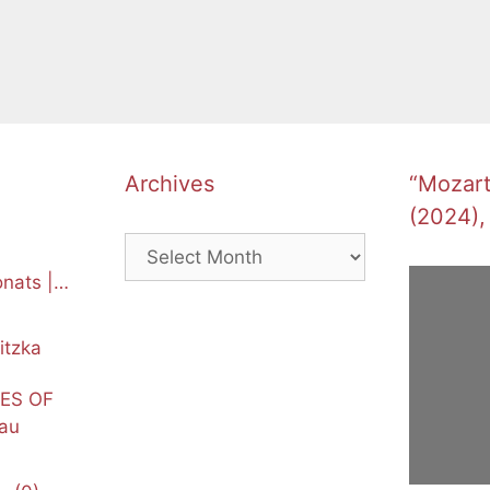
Archives
“Mozart’
(2024),
Archives
nats |
itzka
NES OF
au