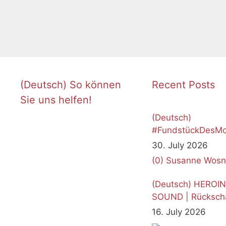
(Deutsch) So können
Recent Posts
Sie uns helfen!
(Deutsch)
#FundstückDesMo
Juli 2026
30. July 2026
(0)
Susanne Wosn
(Deutsch) HEROI
SOUND | Rücksch
16. July 2026