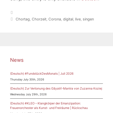
Categories
Tags
Chortag
,
Chorzeit
,
Corona
,
digital
,
live
,
singen
News
(Deutsch) #FundstückDesMonats | Juli 2026
Thursday July 30th, 2026
(Deutsch) Zur Vertonung des Gāyatrī-Mantra von Zuzanna Koziej
Wednesday July 29th, 2026
(Deutsch) #KLEO – Klangkörper der Emanzipation:
Frauenorchester als Kunst- und Freiräume | Rückschau