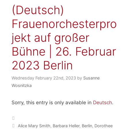
(Deutsch)
Frauenorchesterpro
jekt auf großer
Bühne | 26. Februar
2023 Berlin
Wednesday February 22nd, 2023
by
Susanne
Wosnitzka
Sorry, this entry is only available in
Deutsch
.
Categories
Tags
Alice Mary Smith
,
Barbara Heller
,
Berlin
,
Dorothee