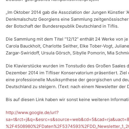
„Im Oktober 2014 gab die Assoziation der Jungen Künstler ‘A
Denkmalschutz Georgiens eine Sammlung zeitgenössischer Kl
der Botschaft der Bundesrepublik Deutschland in Tiflis.
Die Sammlung mit dem Titel “12/12” enthält 24 Werke von 
Carola Bauckholt, Charlotte Seither, Elke Tober-Vogt, Julia
Zargar-Swiridoff, Ursula Görsch, Sibylle Pomorin, Mia Schm
Die Klavierstücke wurden im Tonstudio des Großen Saales d
Dezember 2014 im Tifliser Konservatorium präsentiert. Zie
eine professionelle Musiksynthese der georgischen und deu
Deutschland zu steigern. (Text: nach einem Newsletter der D
Bis auf diesen Link haben wir sonst keine weiteren Informat
http://www.google.de/url?
sa=t&rct=j&q=&esrc=s&source=web&cd=5&cad=rja&uact=8
%2F4508980%2FDaten%2F5374593%2FDD_Newsletter_1_