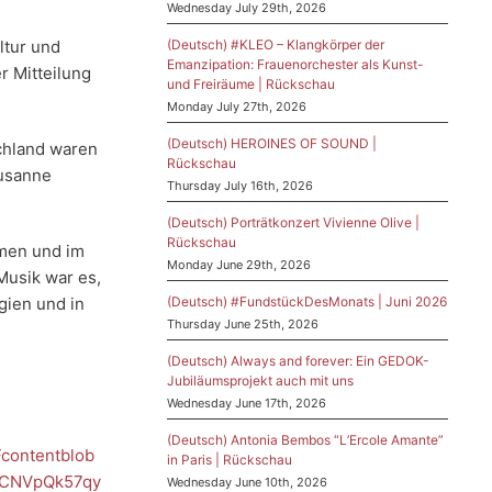
Wednesday July 29th, 2026
(Deutsch) #KLEO – Klangkörper der
ltur und
Emanzipation: Frauenorchester als Kunst-
r Mitteilung
und Freiräume | Rückschau
Monday July 27th, 2026
(Deutsch) HEROINES OF SOUND |
chland waren
Rückschau
Susanne
Thursday July 16th, 2026
(Deutsch) Porträtkonzert Vivienne Olive |
Rückschau
mmen und im
Monday June 29th, 2026
Musik war es,
(Deutsch) #FundstückDesMonats | Juni 2026
gien und in
Thursday June 25th, 2026
(Deutsch) Always and forever: Ein GEDOK-
Jubiläumsprojekt auch mit uns
Wednesday June 17th, 2026
(Deutsch) Antonia Bembos “L’Ercole Amante”
contentblob
in Paris | Rückschau
mCNVpQk57qy
Wednesday June 10th, 2026