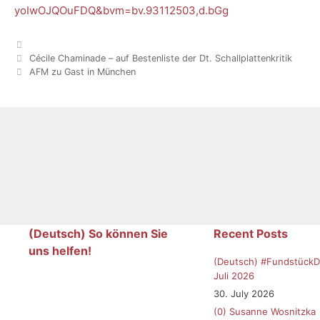
yoIwOJQOuFDQ&bvm=bv.93112503,d.bGg
Categories
Cécile Chaminade – auf Bestenliste der Dt. Schallplattenkritik
AFM zu Gast in München
(Deutsch) So können Sie
Recent Posts
uns helfen!
(Deutsch) #FundstückD
Juli 2026
30. July 2026
(0)
Susanne Wosnitzka