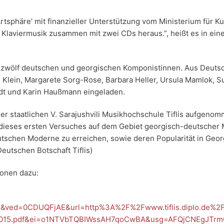
rtsphäre’ mit finanzieller Unterstützung vom Ministerium für Ku
aviermusik zusammen mit zwei CDs heraus.”, heißt es in eine
je zwölf deutschen und georgischen Komponistinnen. Aus Deuts
ne Klein, Margarete Sorg-Rose, Barbara Heller, Ursula Mamlok, 
idt und Karin Haußmann eingeladen.
er staatlichen V. Sarajushvili Musikhochschule Tiflis aufgeno
l dieses ersten Versuches auf dem Gebiet georgisch-deutscher 
tschen Moderne zu erreichen, sowie deren Popularität in Geor
eutschen Botschaft Tiflis)
ionen dazu:
&ved=0CDUQFjAE&url=http%3A%2F%2Fwww.tiflis.diplo.de%2F
2015.pdf&ei=o1NTVbTQBIWssAH7qoCwBA&usg=AFQjCNEgJTr