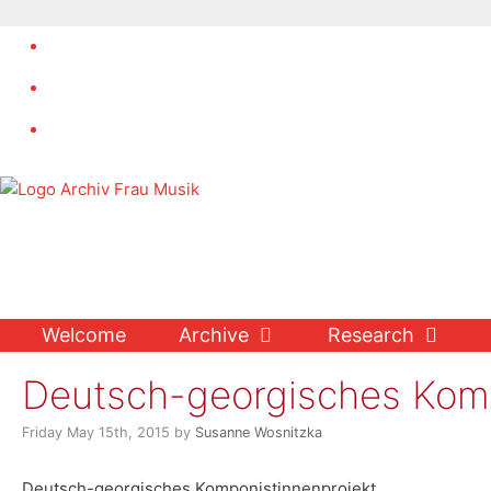
Skip
to
content
Welcome
Archive
Research
Deutsch-georgisches Komp
Friday May 15th, 2015
by
Susanne Wosnitzka
Deutsch-georgisches Komponistinnenprojekt