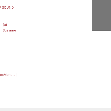
F SOUND |
(0)
Susanne
esMonats |