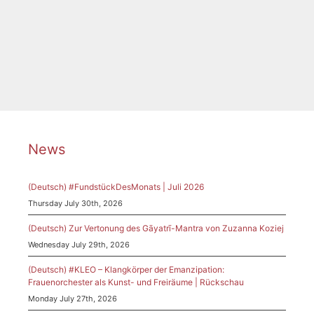
Hannah Werth
,
Irina Buch
,
Komponistinnen
,
Konzert
,
Mama Regina
,
symposium
News
(Deutsch) #FundstückDesMonats | Juli 2026
Thursday July 30th, 2026
(Deutsch) Zur Vertonung des Gāyatrī-Mantra von Zuzanna Koziej
Wednesday July 29th, 2026
(Deutsch) #KLEO – Klangkörper der Emanzipation:
Frauenorchester als Kunst- und Freiräume | Rückschau
Monday July 27th, 2026