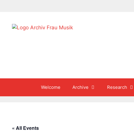
Skip
to
content
Welcome
Archive
Research
« All Events