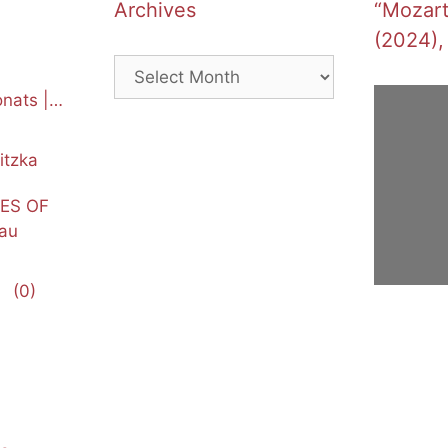
Archives
“Mozart’
(2024),
Archives
nats |
itzka
NES OF
au
(0)