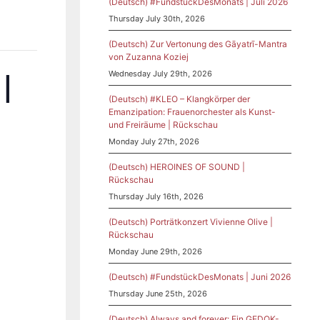
(Deutsch) #FundstückDesMonats | Juli 2026
Thursday July 30th, 2026
(Deutsch) Zur Vertonung des Gāyatrī-Mantra
von Zuzanna Koziej
|
Wednesday July 29th, 2026
(Deutsch) #KLEO – Klangkörper der
Emanzipation: Frauenorchester als Kunst-
und Freiräume | Rückschau
Monday July 27th, 2026
(Deutsch) HEROINES OF SOUND |
Rückschau
Thursday July 16th, 2026
(Deutsch) Porträtkonzert Vivienne Olive |
Rückschau
Monday June 29th, 2026
(Deutsch) #FundstückDesMonats | Juni 2026
Thursday June 25th, 2026
(Deutsch) Always and forever: Ein GEDOK-