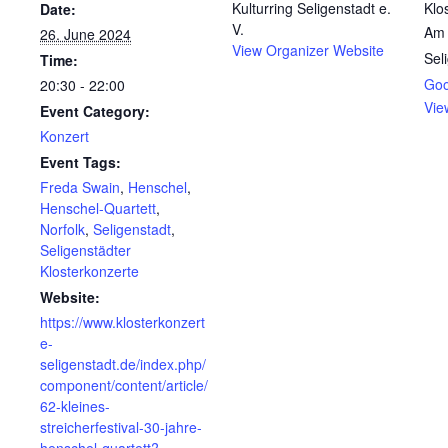
Kulturring Seligenstadt e.
Klo
Date:
V.
Am 
26. June 2024
View Organizer Website
Sel
Time:
Goo
20:30 - 22:00
Vie
Event Category:
Konzert
Event Tags:
Freda Swain
,
Henschel
,
Henschel-Quartett
,
Norfolk
,
Seligenstadt
,
Seligenstädter
Klosterkonzerte
Website:
https://www.klosterkonzert
e-
seligenstadt.de/index.php/
component/content/article/
62-kleines-
streicherfestival-30-jahre-
henschel-quartett?