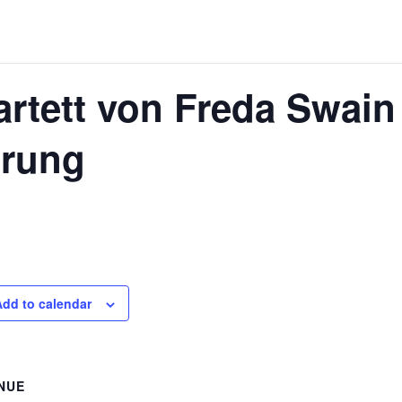
rtett von Freda Swain 
hrung
Add to calendar
NUE