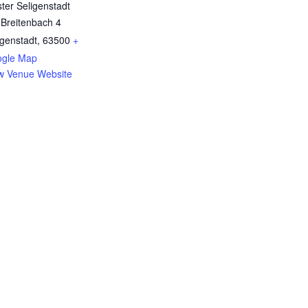
ster Seligenstadt
Breitenbach 4
igenstadt
,
63500
+
gle Map
w Venue Website