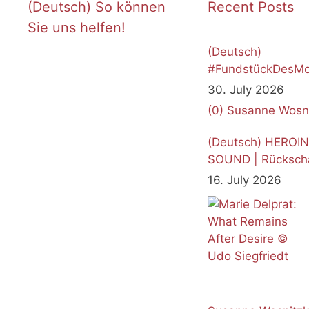
(Deutsch) So können
Recent Posts
Sie uns helfen!
(Deutsch)
#FundstückDesMo
Juli 2026
30. July 2026
(0)
Susanne Wosn
(Deutsch) HEROI
SOUND | Rücksch
16. July 2026