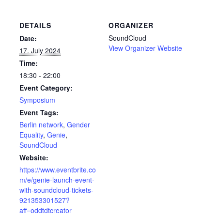
DETAILS
ORGANIZER
SoundCloud
Date:
View Organizer Website
17. July 2024
Time:
18:30 - 22:00
Event Category:
Symposium
Event Tags:
Berlin network
,
Gender
Equality
,
Genie
,
SoundCloud
Website:
https://www.eventbrite.co
m/e/genie-launch-event-
with-soundcloud-tickets-
921353301527?
aff=oddtdtcreator