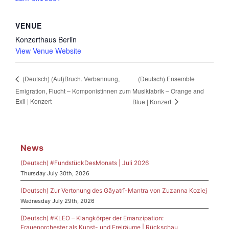
VENUE
Konzerthaus Berlin
View Venue Website
(Deutsch) Ensemble
(Deutsch) (Auf)Bruch. Verbannung,
Emigration, Flucht – Komponistinnen zum
Musikfabrik – Orange and
Exil | Konzert
Blue | Konzert
News
(Deutsch) #FundstückDesMonats | Juli 2026
Thursday July 30th, 2026
(Deutsch) Zur Vertonung des Gāyatrī-Mantra von Zuzanna Koziej
Wednesday July 29th, 2026
(Deutsch) #KLEO – Klangkörper der Emanzipation:
Frauenorchester als Kunst- und Freiräume | Rückschau