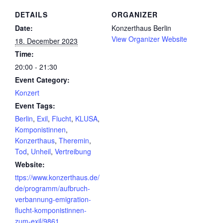
DETAILS
ORGANIZER
Date:
Konzerthaus Berlin
View Organizer Website
18. December 2023
Time:
20:00 - 21:30
Event Category:
Konzert
Event Tags:
Berlin
,
Exil
,
Flucht
,
KLUSA
,
Komponistinnen
,
Konzerthaus
,
Theremin
,
Tod
,
Unheil
,
Vertreibung
Website:
ttps://www.konzerthaus.de/
de/programm/aufbruch-
verbannung-emigration-
flucht-komponistinnen-
zum-exil/9861