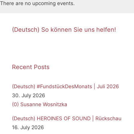
o
There are no upcoming events.
t
i
c
(Deutsch) So können Sie uns helfen!
e
Recent Posts
(Deutsch) #FundstückDesMonats | Juli 2026
30. July 2026
(0)
Susanne Wosnitzka
(Deutsch) HEROINES OF SOUND | Rückschau
16. July 2026