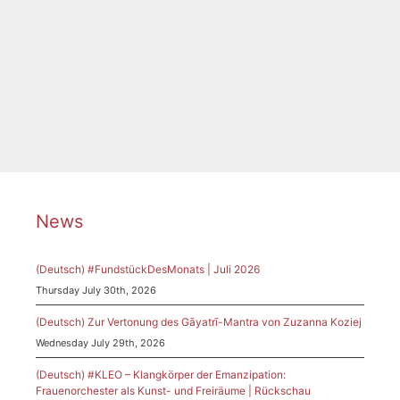
Categories
Tags
Donaueschingen
,
Donauschingen
,
FEM-Nadel
,
Kerer
,
Musiktage
,
Verbabdm Komponist:innen
News
(Deutsch) #FundstückDesMonats | Juli 2026
Thursday July 30th, 2026
(Deutsch) Zur Vertonung des Gāyatrī-Mantra von Zuzanna Koziej
Wednesday July 29th, 2026
(Deutsch) #KLEO – Klangkörper der Emanzipation:
Frauenorchester als Kunst- und Freiräume | Rückschau