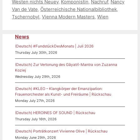
Westen nichts Neuey
,
Komponistin
,
Nachruf
,
Nancy
Van de Vate
,
Österreichische Nationalbibliothek
,
Tschernobyl
,
Vienna Modern Masters
,
Wien
News
(Deutsch) #FundstückDesMonats | Juli 2026
Thursday July 30th, 2026
(Deutsch) Zur Vertonung des Gāyatrī-Mantra von Zuzanna
Koziej
Wednesday July 29th, 2026
(Deutsch) #KLEO – Klangkörper der Emanzipation:
Frauenorchester als Kunst- und Freiräume | Rückschau
Monday July 27th, 2026
(Deutsch) HEROINES OF SOUND | Rückschau
Thursday July 16th, 2026
(Deutsch) Porträtkonzert Vivienne Olive | Rückschau
Monday June 29th, 2026