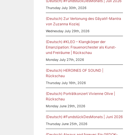
(Deutsch) #FundstückDesMonats | Juli 2026
Thursday July 30th, 2026
(Deutsch) Zur Vertonung des Gāyatrī-Mantra
von Zuzanna Koziej
.
Wednesday July 29th, 2026
ny
(Deutsch) #KLEO – Klangkörper der
Emanzipation: Frauenorchester als Kunst-
ert
und Freiräume | Rückschau
2022
Monday July 27th, 2026
(Deutsch) HEROINES OF SOUND |
Rückschau
Thursday July 16th, 2026
(Deutsch) Porträtkonzert Vivienne Olive |
Rückschau
Monday June 29th, 2026
(Deutsch) #FundstückDesMonats | Juni 2026
Thursday June 25th, 2026
nchen
,
(Deutsch) Always and forever: Ein GEDOK-