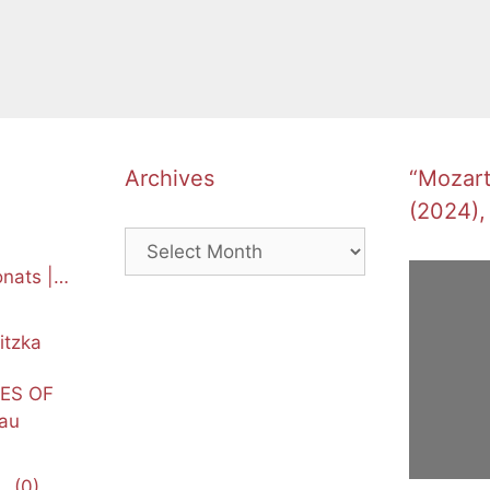
Archives
“Mozart’
(2024),
Archives
nats |
itzka
NES OF
au
(0)