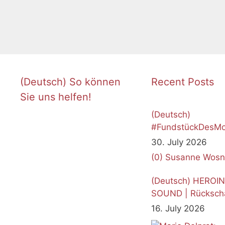
(Deutsch) So können
Recent Posts
Sie uns helfen!
(Deutsch)
#FundstückDesMo
Juli 2026
30. July 2026
(0)
Susanne Wosn
(Deutsch) HEROI
SOUND | Rücksch
16. July 2026