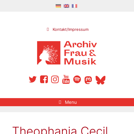
Skip
to
content
Kontakt/Impressum
Menu
Theophania Cecil