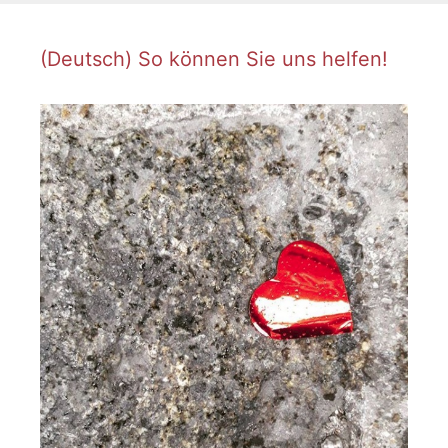
i
c
e
(Deutsch) So können Sie uns helfen!