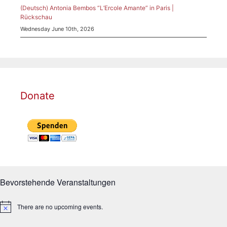
(Deutsch) Antonia Bembos “L’Ercole Amante” in Paris |
Rückschau
Wednesday June 10th, 2026
Donate
Bevorstehende Veranstaltungen
There are no upcoming events.
N
o
t