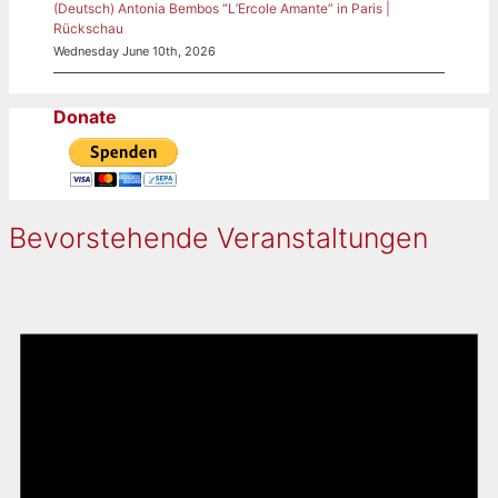
(Deutsch) Antonia Bembos “L’Ercole Amante” in Paris |
Rückschau
Wednesday June 10th, 2026
Donate
Bevorstehende Veranstaltungen