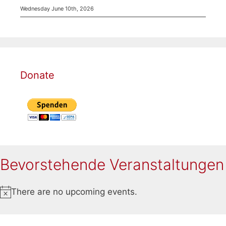
Wednesday June 10th, 2026
Donate
Bevorstehende Veranstaltungen
There are no upcoming events.
N
o
t