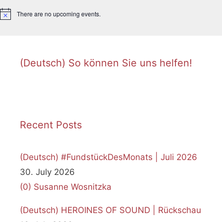
There are no upcoming events.
N
o
t
i
c
e
(Deutsch) So können Sie uns helfen!
Recent Posts
(Deutsch) #FundstückDesMonats | Juli 2026
30. July 2026
(0)
Susanne Wosnitzka
(Deutsch) HEROINES OF SOUND | Rückschau