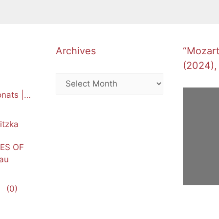
Archives
“Mozart’
(2024),
Archives
nats |
itzka
NES OF
au
(0)