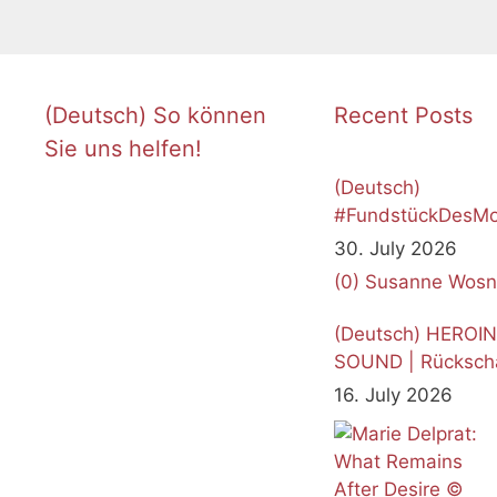
(Deutsch) So können
Recent Posts
Sie uns helfen!
(Deutsch)
#FundstückDesMo
Juli 2026
30. July 2026
(0)
Susanne Wosn
(Deutsch) HEROI
SOUND | Rücksch
16. July 2026