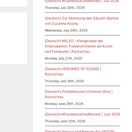
(Deutsch) #FundstückDesMonats | Juli 2026
Thursday July 30th, 2026
(Deutsch) Zur Vertonung des Gāyatrī-Mantra
von Zuzanna Koziej
Wednesday July 29th, 2026
(Deutsch) #KLEO – Klangkörper der
Emanzipation: Frauenorchester als Kunst-
und Freiräume | Rückschau
Monday July 27th, 2026
(Deutsch) HEROINES OF SOUND |
Rückschau
Thursday July 16th, 2026
(Deutsch) Porträtkonzert Vivienne Olive |
Rückschau
Monday June 29th, 2026
(Deutsch) #FundstückDesMonats | Juni 2026
Thursday June 25th, 2026
(Deutsch) Always and forever: Ein GEDOK-