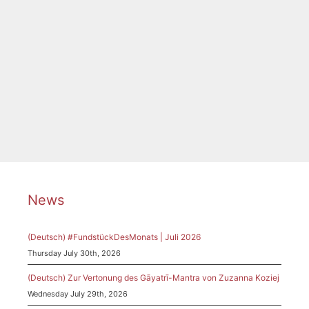
Categories
Tags
Bayerischer Rundfunk
,
Djordjevic
,
Komponistin
,
Konzert
,
München
,
Orchester
,
Richter de Vroe
,
Uraufführung
,
Xenakis
News
(Deutsch) #FundstückDesMonats | Juli 2026
Thursday July 30th, 2026
(Deutsch) Zur Vertonung des Gāyatrī-Mantra von Zuzanna Koziej
Wednesday July 29th, 2026