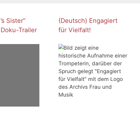
t
i
c
e
s Sister”
(Deutsch) Engagiert
 Doku-Trailer
für Vielfalt!