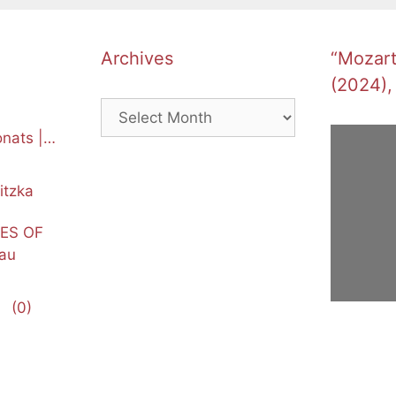
Archives
“Mozart’
(2024),
Archives
nats |
itzka
NES OF
au
(0)