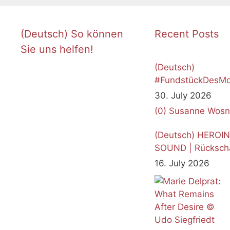
(Deutsch) So können
Recent Posts
Sie uns helfen!
(Deutsch)
#FundstückDesMo
Juli 2026
30. July 2026
(0)
Susanne Wosn
(Deutsch) HEROI
SOUND | Rücksch
16. July 2026