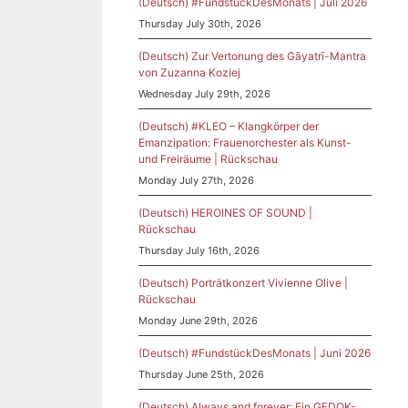
(Deutsch) #FundstückDesMonats | Juli 2026
Thursday July 30th, 2026
(Deutsch) Zur Vertonung des Gāyatrī-Mantra
von Zuzanna Koziej
Wednesday July 29th, 2026
(Deutsch) #KLEO – Klangkörper der
Emanzipation: Frauenorchester als Kunst-
und Freiräume | Rückschau
Monday July 27th, 2026
(Deutsch) HEROINES OF SOUND |
Rückschau
Thursday July 16th, 2026
(Deutsch) Porträtkonzert Vivienne Olive |
Rückschau
Monday June 29th, 2026
(Deutsch) #FundstückDesMonats | Juni 2026
Thursday June 25th, 2026
(Deutsch) Always and forever: Ein GEDOK-