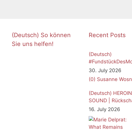
(Deutsch) So können
Recent Posts
Sie uns helfen!
(Deutsch)
#FundstückDesMo
Juli 2026
30. July 2026
(0)
Susanne Wosn
(Deutsch) HEROI
SOUND | Rücksch
16. July 2026