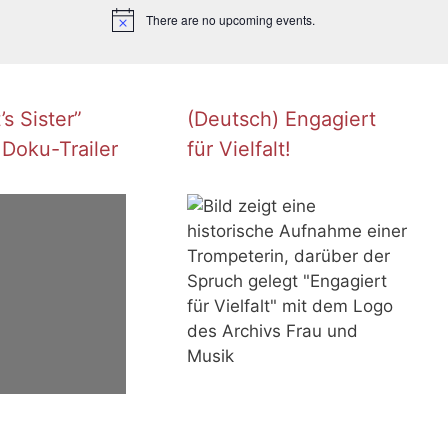
There are no upcoming events.
N
o
t
i
c
e
s Sister”
(Deutsch) Engagiert
 Doku-Trailer
für Vielfalt!