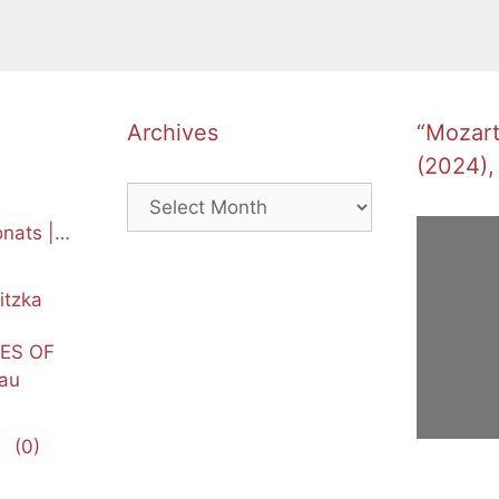
Archives
“Mozart’
(2024),
Archives
nats |
itzka
NES OF
au
(0)