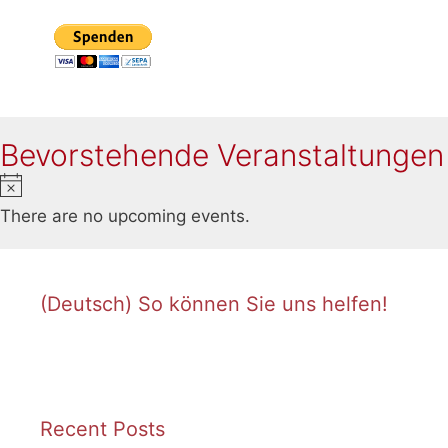
Bevorstehende Veranstaltungen
N
o
There are no upcoming events.
t
i
c
(Deutsch) So können Sie uns helfen!
e
Recent Posts