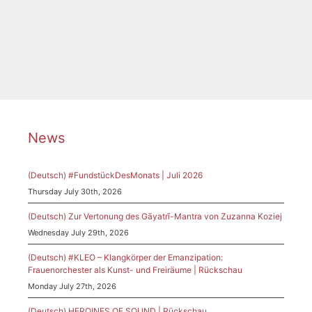
Tags
Frankfurt
,
Komponistinnen
,
Meldung
,
Niederrad
,
Paradies
,
Presse
,
Rundschau
News
(Deutsch) #FundstückDesMonats | Juli 2026
Thursday July 30th, 2026
(Deutsch) Zur Vertonung des Gāyatrī-Mantra von Zuzanna Koziej
Wednesday July 29th, 2026
(Deutsch) #KLEO – Klangkörper der Emanzipation:
Frauenorchester als Kunst- und Freiräume | Rückschau
Monday July 27th, 2026
(Deutsch) HEROINES OF SOUND | Rückschau