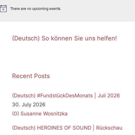
There are no upcoming events.
N
o
t
i
c
e
(Deutsch) So können Sie uns helfen!
Recent Posts
(Deutsch) #FundstückDesMonats | Juli 2026
30. July 2026
(0)
Susanne Wosnitzka
(Deutsch) HEROINES OF SOUND | Rückschau