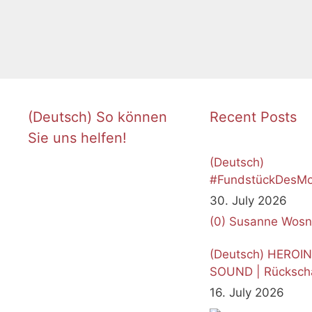
(Deutsch) So können
Recent Posts
Sie uns helfen!
(Deutsch)
#FundstückDesMo
Juli 2026
30. July 2026
(0)
Susanne Wosn
(Deutsch) HEROI
SOUND | Rücksch
16. July 2026