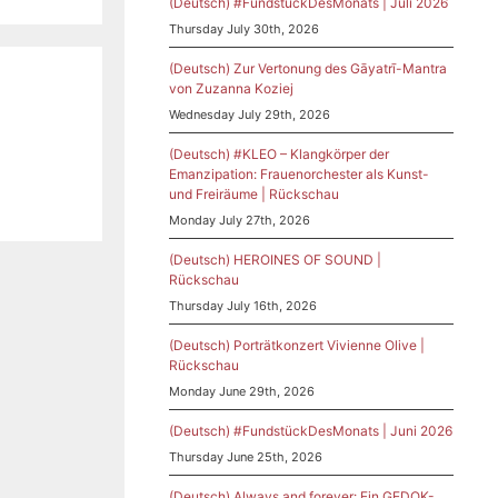
(Deutsch) #FundstückDesMonats | Juli 2026
Thursday July 30th, 2026
(Deutsch) Zur Vertonung des Gāyatrī-Mantra
von Zuzanna Koziej
Wednesday July 29th, 2026
(Deutsch) #KLEO – Klangkörper der
Emanzipation: Frauenorchester als Kunst-
und Freiräume | Rückschau
Monday July 27th, 2026
(Deutsch) HEROINES OF SOUND |
Rückschau
Thursday July 16th, 2026
(Deutsch) Porträtkonzert Vivienne Olive |
Rückschau
Monday June 29th, 2026
(Deutsch) #FundstückDesMonats | Juni 2026
Thursday June 25th, 2026
(Deutsch) Always and forever: Ein GEDOK-