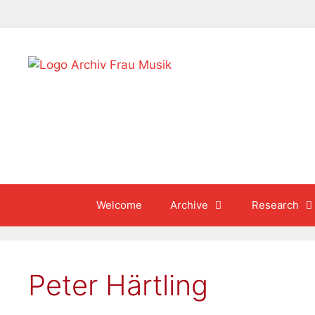
Skip
to
content
Welcome
Archive
Research
Peter Härtling