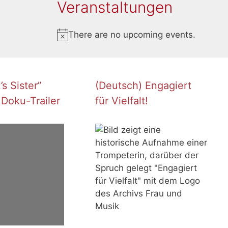
Veranstaltungen
There are no upcoming events.
N
o
t
i
s Sister”
(Deutsch) Engagiert
c
 Doku-Trailer
für Vielfalt!
e