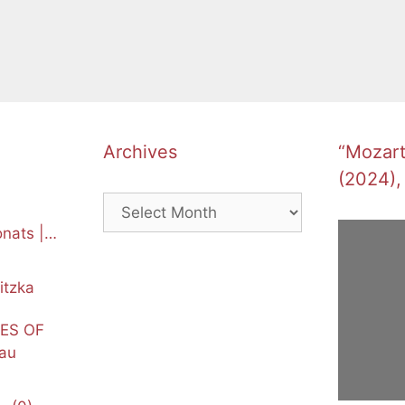
Archives
“Mozart’
(2024),
Archives
nats |
itzka
NES OF
au