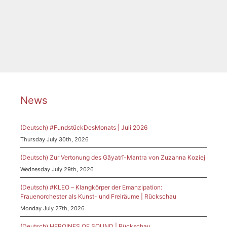
Tags
Frankfurt
,
Grażyna Bacewicz
,
Komponistin
,
Museumsorchester
,
Opernorchester
News
(Deutsch) #FundstückDesMonats | Juli 2026
Thursday July 30th, 2026
(Deutsch) Zur Vertonung des Gāyatrī-Mantra von Zuzanna Koziej
Wednesday July 29th, 2026
(Deutsch) #KLEO – Klangkörper der Emanzipation:
Frauenorchester als Kunst- und Freiräume | Rückschau
Monday July 27th, 2026
(Deutsch) HEROINES OF SOUND | Rückschau