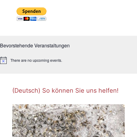
Bevorstehende Veranstaltungen
There are no upcoming events.
N
o
t
i
c
e
(Deutsch) So können Sie uns helfen!