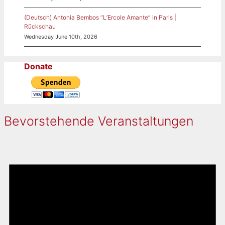
(Deutsch) Antonia Bembos “L’Ercole Amante” in Paris |
Rückschau
Wednesday June 10th, 2026
Donate
Bevorstehende Veranstaltungen