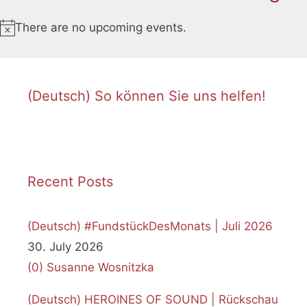
There are no upcoming events.
N
o
t
i
(Deutsch) So können Sie uns helfen!
c
e
Recent Posts
(Deutsch) #FundstückDesMonats | Juli 2026
30. July 2026
(0)
Susanne Wosnitzka
(Deutsch) HEROINES OF SOUND | Rückschau