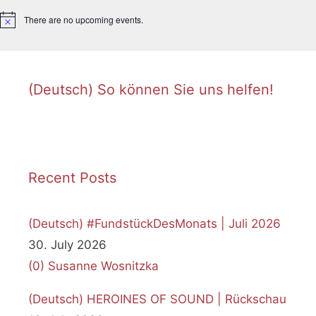
There are no upcoming events.
N
o
t
i
c
e
(Deutsch) So können Sie uns helfen!
Recent Posts
(Deutsch) #FundstückDesMonats | Juli 2026
30. July 2026
(0)
Susanne Wosnitzka
(Deutsch) HEROINES OF SOUND | Rückschau