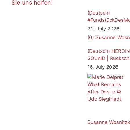
Sie uns helfen!
(Deutsch)
#FundstückDesMo
Juli 2026
30. July 2026
(0)
Susanne Wosn
(Deutsch) HEROI
SOUND | Rücksch
16. July 2026
Susanne Wosnitz