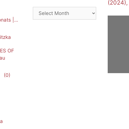
(2024),
Archives
nats |
itzka
NES OF
au
(0)
ka