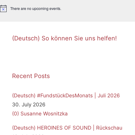
There are no upcoming events.
N
o
t
i
c
e
(Deutsch) So können Sie uns helfen!
Recent Posts
(Deutsch) #FundstückDesMonats | Juli 2026
30. July 2026
(0)
Susanne Wosnitzka
(Deutsch) HEROINES OF SOUND | Rückschau