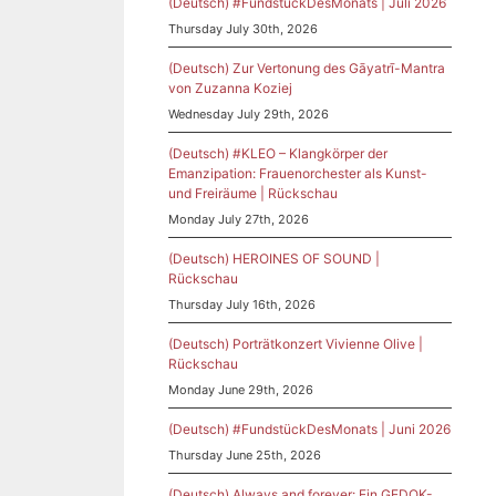
(Deutsch) #FundstückDesMonats | Juli 2026
Thursday July 30th, 2026
(Deutsch) Zur Vertonung des Gāyatrī-Mantra
von Zuzanna Koziej
Wednesday July 29th, 2026
(Deutsch) #KLEO – Klangkörper der
Emanzipation: Frauenorchester als Kunst-
und Freiräume | Rückschau
Monday July 27th, 2026
(Deutsch) HEROINES OF SOUND |
Rückschau
Thursday July 16th, 2026
(Deutsch) Porträtkonzert Vivienne Olive |
Rückschau
Monday June 29th, 2026
(Deutsch) #FundstückDesMonats | Juni 2026
Thursday June 25th, 2026
(Deutsch) Always and forever: Ein GEDOK-