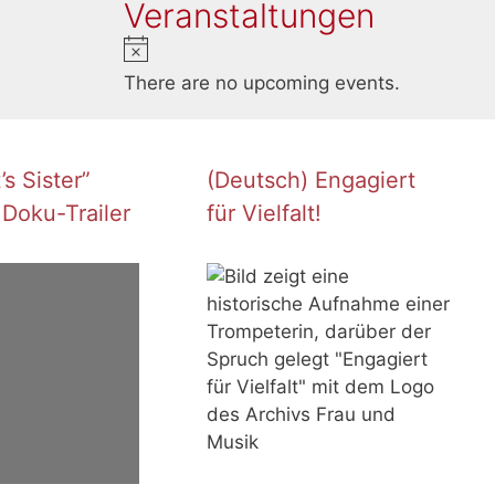
Veranstaltungen
N
o
There are no upcoming events.
t
i
c
s Sister”
(Deutsch) Engagiert
e
 Doku-Trailer
für Vielfalt!