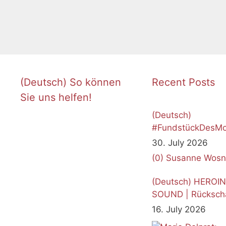
(Deutsch) So können
Recent Posts
Sie uns helfen!
(Deutsch)
#FundstückDesMo
Juli 2026
30. July 2026
(0)
Susanne Wosn
(Deutsch) HEROI
SOUND | Rücksch
16. July 2026