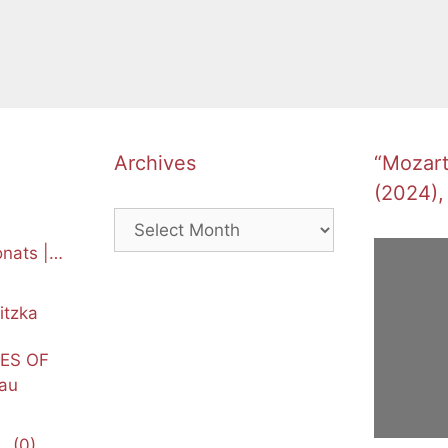
Archives
“Mozart’
(2024),
Archives
nats |
itzka
NES OF
au
(0)