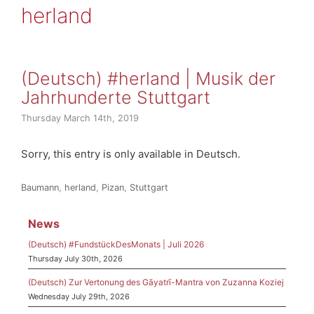
herland
(Deutsch) #herland | Musik der
Jahrhunderte Stuttgart
Thursday March 14th, 2019
Sorry, this entry is only available in Deutsch.
Categories
Tags
Baumann
,
herland
,
Pizan
,
Stuttgart
News
(Deutsch) #FundstückDesMonats | Juli 2026
Thursday July 30th, 2026
(Deutsch) Zur Vertonung des Gāyatrī-Mantra von Zuzanna Koziej
Wednesday July 29th, 2026